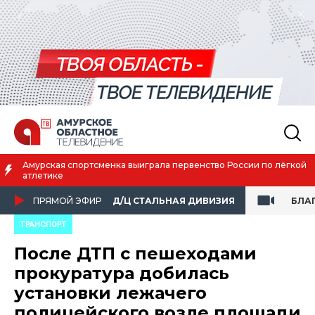
Амурская спортсменка выиграла первенство России по лёгкой
атлетике
ПРЯМОЙ ЭФИР
Д/Ц СТАЛЬНАЯ ДИВИЗИЯ
БЛА
ТРАНСПОРТ
После ДТП с пешеходами
прокуратура добилась
установки лежачего
полицейского возле площади