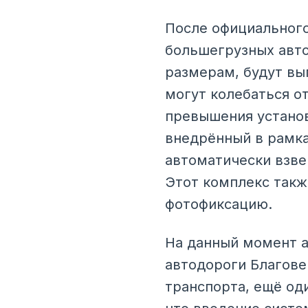
После официального
большегрузных авто
размерам, будут в
могут колебаться от
превышения установ
внедрённый в рамка
автоматически взв
Этот комплекс такж
фотофиксацию.
На данный момент а
автодороги Благове
транспорта, ещё од