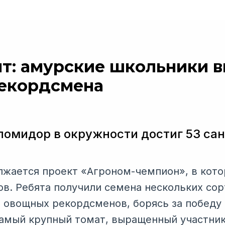
нт: амурские школьники 
екордсмена
омидор в окружности достиг 53 са
жается проект «Агроном-чемпион», в кот
ов. Ребята получили семена нескольких со
овощных рекордсменов, борясь за победу
Самый крупный томат, выращенный участник