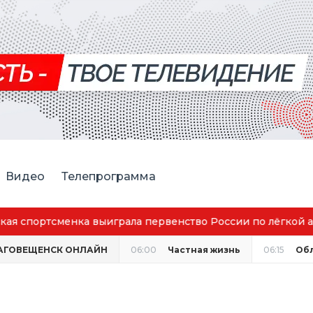
Видео
Телепрограмма
аговещенск вошёл в число городов с наилучшим качество
АГОВЕЩЕНСК ОНЛАЙН
06:00
Частная жизнь
06:15
Об