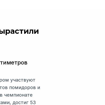
вырастили
нтиметров
ором участвуют
ртов помидоров и
 в чемпионате
ами, достиг 53