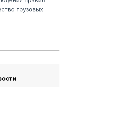
людения правил
ество грузовых
вости