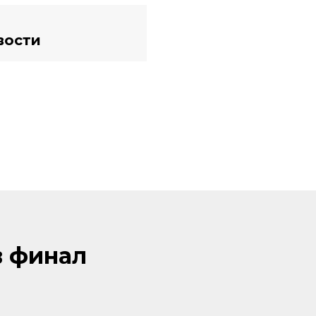
вости
в финал