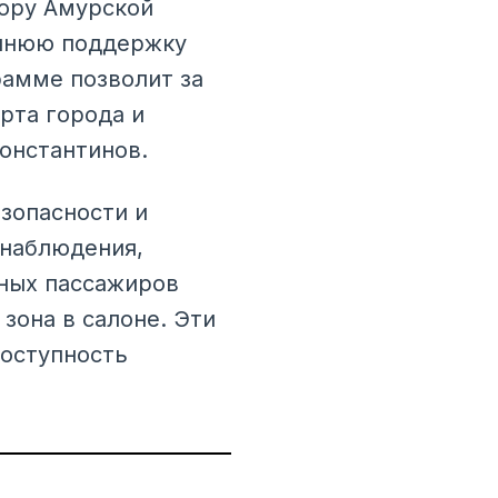
тору Амурской
оннюю поддержку
рамме позволит за
рта города и
Константинов.
зопасности и
онаблюдения,
ных пассажиров
зона в салоне. Эти
доступность