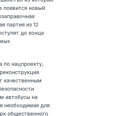
е появится новый
озаправочная
я партия из 12
ступят до конца
амых
а по нацпроекту,
 реконструкция
т качественным
безопасности
м автобусы на
ся необходимая для
арк общественного