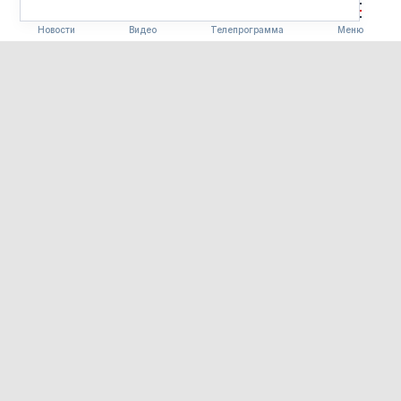
Новости
Видео
Телепрограмма
Меню
ПРОИСШЕСТВИЯ
Житель Албазина предстанет
перед судом за вырубку
лиственницы и хранение
марихуаны
06.08.2026 10:36