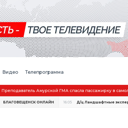
Видео
Телепрограмма
ель Амурской ГМА спасла пассажирку в самолёте
БЛАГОВЕЩЕНСК ОНЛАЙН
16:05
Д/ц Ландшафтные экспе