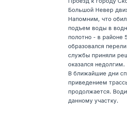
Проезд к городу Ск
Большой Невер движ
Напомним, что обил
подъем воды в водн
полотно - в районе
образовался перели
службы приняли реш
оказался недолгим. 
В ближайшие дни сп
приведением трассы
продолжается. Вод
данному участку.