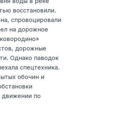
вня воды в реке
тью восстановили.
она, спровоцировали
шел на дорожное
Сковородино»
стов, дорожные
ти. Однако паводок
ыехала спецтехника.
ытых обочин и
обстановки
 движении по