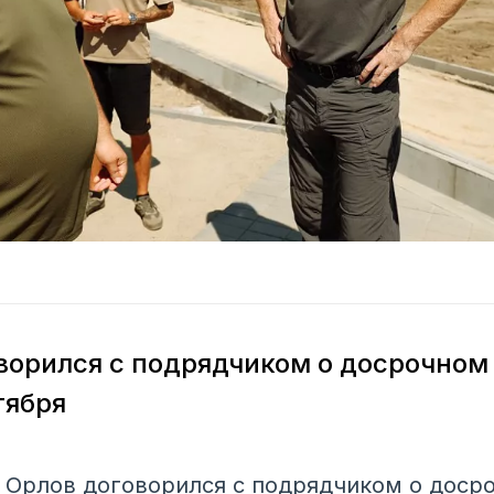
ворился с подрядчиком о досрочном
тября
 Орлов договорился с подрядчиком о досро