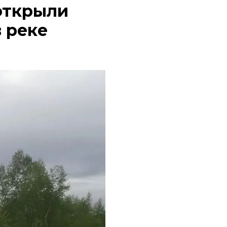
открыли
 реке