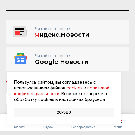
Читайте в ленте
Я
ндекс.Новости
Читайте в ленте
Google Новости
Пользуясь сайтом, вы соглашаетесь с
использованием файлов
cookies
и
политикой
конфиденциальности
. Вы можете запретить
МОДА
ЛЕТО
обработку сookies в настройках браузера.
ХОРОШО
КИНООБЪЕКТИВ
Новости
Видео
Телепрограмма
Меню
На большом экране в