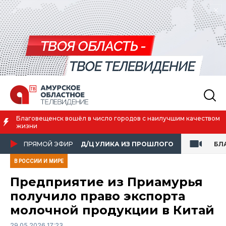
Благовещенск вошёл в число городов с наилучшим качеством
жизни
ПРЯМОЙ ЭФИР
Д/Ц УЛИКА ИЗ ПРОШЛОГО
БЛ
В РОССИИ И МИРЕ
Предприятие из Приамурья
получило право экспорта
молочной продукции в Китай
29.05.2026 17:23