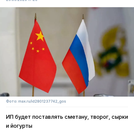
Фото: max.ru/id2801237742_gos
ИП будет поставлять сметану, творог, сырки
и йогурты