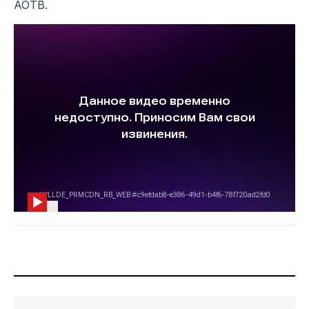
АОТВ.