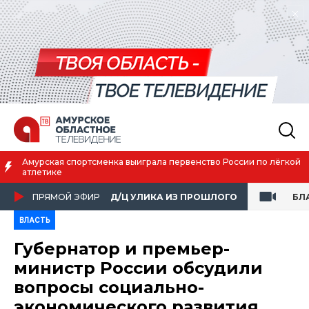
Амурская спортсменка выиграла первенство России по лёгкой
атлетике
ПРЯМОЙ ЭФИР
Д/Ц УЛИКА ИЗ ПРОШЛОГО
БЛ
ВЛАСТЬ
Губернатор и премьер-
министр России обсудили
вопросы социально-
экономического развития