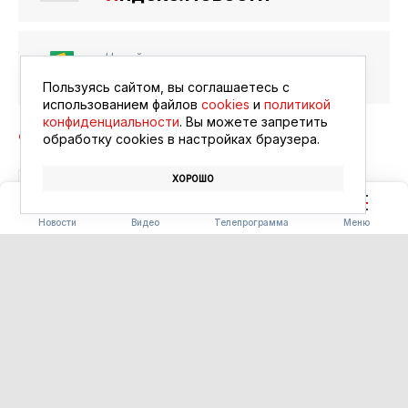
Читайте в ленте
Google Новости
Пользуясь сайтом, вы соглашаетесь с
использованием файлов
cookies
и
политикой
конфиденциальности
. Вы можете запретить
обработку сookies в настройках браузера.
ХОРОШО
СПОРТ
СОРЕВНОВАНИЯ
ГТО
Новости
Видео
Телепрограмма
Меню
БЛАГОУСТРОЙСТВО
Часть «Парка трёх
поколений» в Ивановке
сдадут на два месяца раньше
срока
06.08.2026 15:34