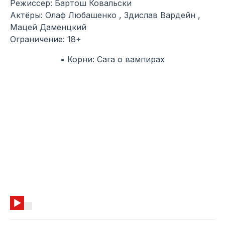
Режиссер: Бартош Ковальски
Актёры: Олаф Любашенко , Здислав Вардейн ,
Мацей Даменцкий
Ограничение: 18+
• Корни: Сага о вампирах