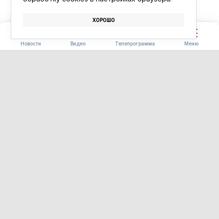
ХОРОШО
БЛАГОВЕЩЕНСК
АФИША
КИНО
Новости
Видео
Телепрограмма
Меню
ПОГОДА
Погода 09.08.2026
09.08.2026 09:00