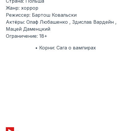
Страна: Польша
Жанр: хоррор
Режиссер: Бартош Ковальски
Актёры: Олаф Любашенко , Здислав Вардейн ,
Мацей Даменцкий
Ограничение: 18+
• Корни: Сага о вампирах