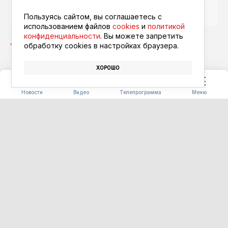
Читайте в ленте
Google Новости
Пользуясь сайтом, вы соглашаетесь с
использованием файлов
cookies
и
политикой
конфиденциальности
. Вы можете запретить
обработку сookies в настройках браузера.
ХОРОШО
КОНКУРС
ШКОЛА
МУЗЕЙ
Новости
Видео
Телепрограмма
Меню
КАК ИНТЕРЕСНО
Аквагрим, арт-макияж и
афрокосички в тренде:
почему летом россияне чаще
меняют образ
09.08.2026 11:00