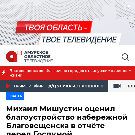
Благовещенск вошёл в число городов с наилучшим качеством
жизни
ПРЯМОЙ ЭФИР
Д/Ц УЛИКА ИЗ ПРОШЛОГО
БЛ
ВЛАСТЬ
Михаил Мишустин оценил
благоустройство набережной
Благовещенска в отчёте
перед Госдумой