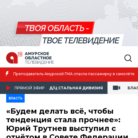
Преподаватель Амурской ГМА спасла пассажирку в самолёте
ПРЯМОЙ ЭФИР
Д/Ц СТАЛЬНАЯ ДИВИЗИЯ
БЛА
ВЛАСТЬ
«Будем делать всё, чтобы
тенденция стала прочнее»:
Юрий Трутнев выступил с
отчётом в Совете Федерации