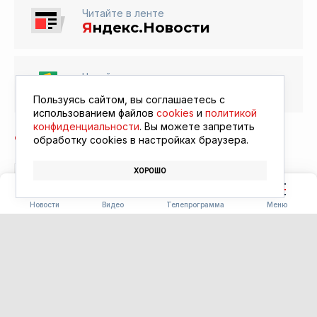
Читайте в ленте
Я
ндекс.Новости
Читайте в ленте
Google Новости
Пользуясь сайтом, вы соглашаетесь с
использованием файлов
cookies
и
политикой
конфиденциальности
. Вы можете запретить
обработку сookies в настройках браузера.
ХОРОШО
РЕСТОРАН
ЕДА
ФЕСТИВАЛЬ «БЕРЕГА ВКУСА»
Новости
Видео
Телепрограмма
Меню
СЕЛЬСКОЕ ХОЗЯЙСТВО
Более тысячи километров
защиты: в Приамурье
усиливают меры борьбы с
лесными пожарами