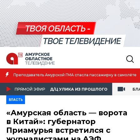
Преподаватель Амурской ГМА спасла пассажирку в самолёте
ПРЯМОЙ ЭФИР
Д/Ц УЛИКА ИЗ ПРОШЛОГО
БЛ
ВЛАСТЬ
«Амурская область — ворота
в Китай»: губернатор
Приамурья встретился с
журналистами на АЭФ