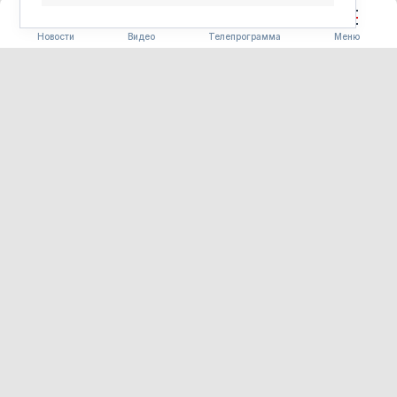
ПРАЗДНИК
ЛОТОСЫ
Новости
Видео
Телепрограмма
Меню
ОБЩЕСТВО
Более 50 ресторанов и
мастер-классы по брендингу
ждут гостей «Берегов вкуса»
07.08.2026 17:34