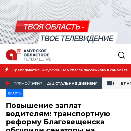
Преподаватель Амурской ГМА спасла пассажирку в самолёте
ПРЯМОЙ ЭФИР
Д/Ц СТАЛЬНАЯ ДИВИЗИЯ
БЛА
ВЛАСТЬ
Повышение заплат
водителям: транспортную
реформу Благовещенска
обсудили сенаторы на