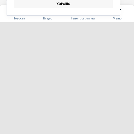
ХОРОШО
РЕСТОРАН
ЕДА
ФЕСТИВАЛЬ «БЕРЕГА ВКУСА»
Новости
Видео
Телепрограмма
Меню
СЕЛЬСКОЕ ХОЗЯЙСТВО
Более тысячи километров
защиты: в Приамурье
усиливают меры борьбы с
лесными пожарами
08.08.2026 11:00