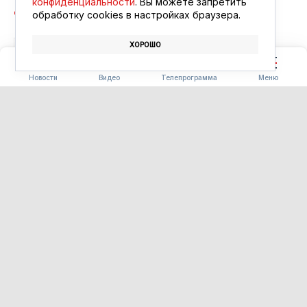
конфиденциальности
. Вы можете запретить
обработку сookies в настройках браузера.
ХОРОШО
МОТОЦИКЛЫ
ДОРОГА
ПДД
Новости
Видео
Телепрограмма
Меню
ОБЩЕСТВО
Участник СВО открыл
заведение общественного
питания в родном селе
благодаря поддержке
государства
10.08.2026 14:43