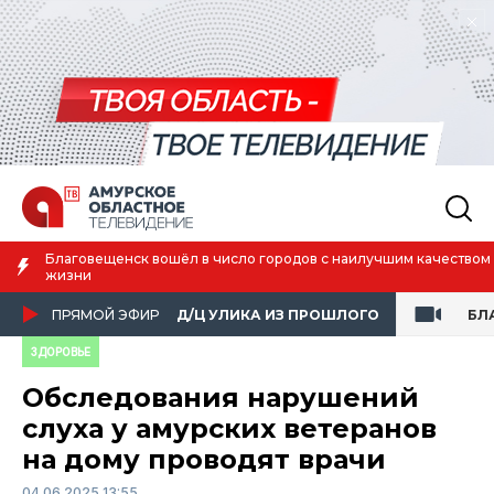
Благовещенск вошёл в число городов с наилучшим качеством
жизни
ПРЯМОЙ ЭФИР
Д/Ц УЛИКА ИЗ ПРОШЛОГО
БЛ
ЗДОРОВЬЕ
Обследования нарушений
слуха у амурских ветеранов
на дому проводят врачи
04.06.2025 13:55