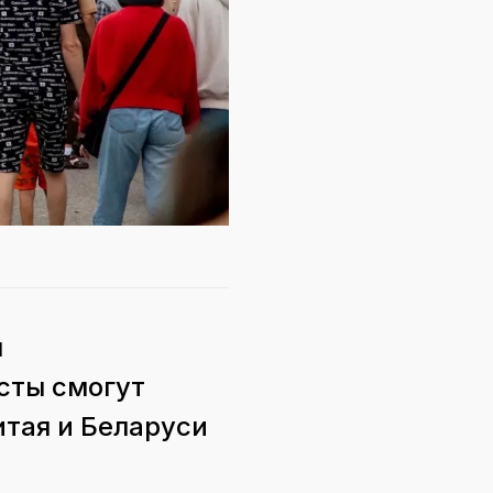
я
сты смогут
итая и Беларуси