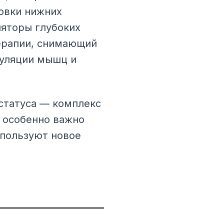
овки нижних
ляторы глубоких
терапии, снимающий
муляции мышц и
статуса — комплекс
 особенно важно
спользуют новое