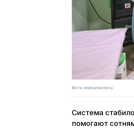
Фото: www.amurobl.ru
Система стабило
помогают сотня