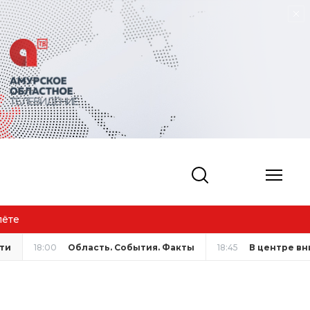
лёте
ети
18:00
Область. События. Факты
18:45
В центре в