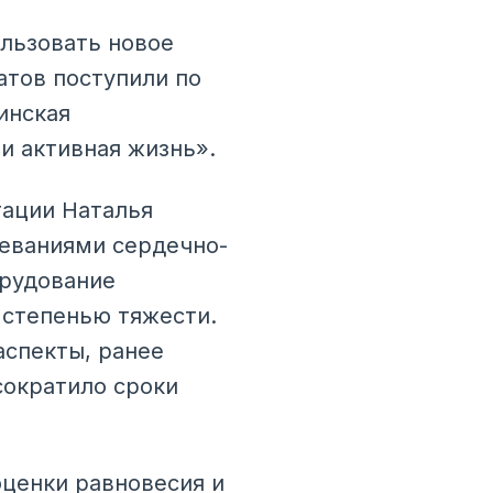
ользовать новое
атов поступили по
инская
и активная жизнь».
ации Наталья
леваниями сердечно-
орудование
 степенью тяжести.
спекты, ранее
сократило сроки
ценки равновесия и