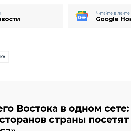
е
Читайте в ленте
овости
Google Но
ИКА
го Востока в одном сете:
сторанов страны посетят
са»