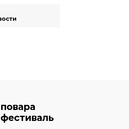
вости
 повара
 фестиваль