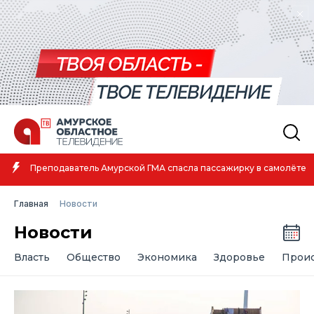
Преподаватель Амурской ГМА спасла пассажирку в самолёте
Главная
Новости
Новости
Власть
Общество
Экономика
Здоровье
Прои