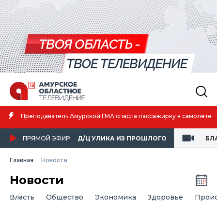
Амурская спортсменка выиграла первенство России по лёгкой
атлетике
ПРЯМОЙ ЭФИР
Д/Ц УЛИКА ИЗ ПРОШЛОГО
БЛ
Главная
Новости
Новости
Власть
Общество
Экономика
Здоровье
Прои