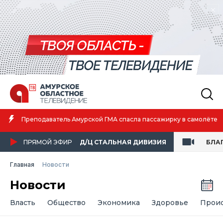
Амурская спортсменка выиграла первенство России по лёгкой
атлетике
ПРЯМОЙ ЭФИР
Д/Ц СТАЛЬНАЯ ДИВИЗИЯ
БЛА
Главная
Новости
Новости
Власть
Общество
Экономика
Здоровье
Прои