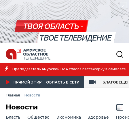
Амурская спортсменка выиграла первенство России по лёгкой
атлетике
ПРЯМОЙ ЭФИР
ОБЛАСТЬ В СЕТИ
БЛАГОВЕЩЕ
Главная
Новости
Новости
Власть
Общество
Экономика
Здоровье
Прои