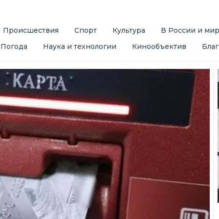
Происшествия
Спорт
Культура
В России и ми
Погода
Наука и технологии
Кинообъектив
Благ