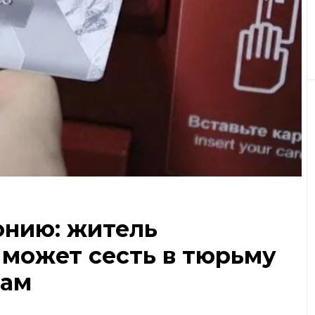
онию: житель
 может сесть в тюрьму
кам