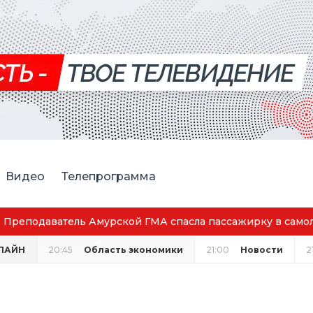
Видео
Телепрограмма
Преподаватель Амурской ГМА спасла пассажирку в само
ЛАЙН
20:45
Область экономики
21:00
Новости
2