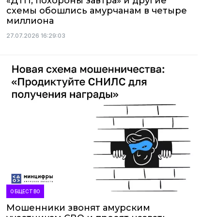
«ДТП, похороны завтра» и другие
схемы обошлись амурчанам в четыре
миллиона
27.07.2026 16:29:03
ОБЩЕСТВО
Мошенники звонят амурским