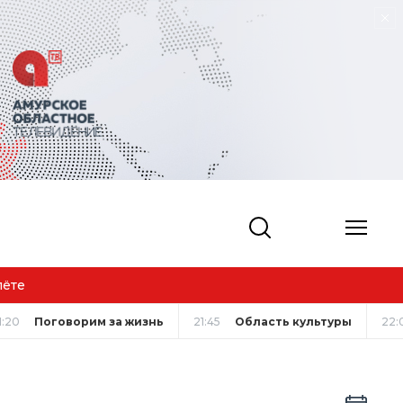
лёте
1:20
Поговорим за жизнь
21:45
Область культуры
22: