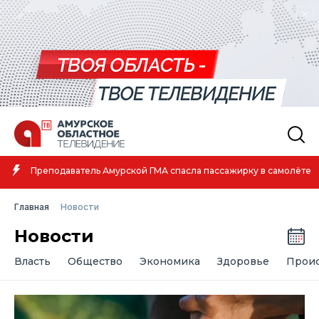
Амурская спортсменка выиграла первенство России по лёгкой
атлетике
Главная
Новости
Новости
Власть
Общество
Экономика
Здоровье
Прои