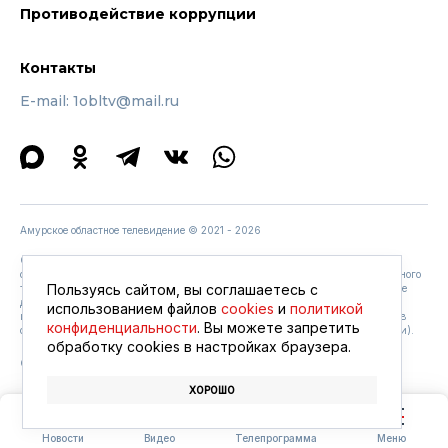
Противодействие коррупции
Контакты
E-mail: 1obltv@mail.ru
Амурское областное телевидение © 2021 - 2026
Содержание программ, размещенных на сайте www.amurobl.ru, может не
совпадать с содержанием программ, вышедших в эфире «Амурского областного
Пользуясь сайтом, вы соглашаетесь с
телевидения».
Соглашение с условиями обработки персональных данных
. Не
допускается копирование, распространение, опубликование или иное
использованием файлов
cookies
и
политикой
использование материалов Сайта без ссылки на портал
https://amurobl.tv/
(в
конфиденциальности
. Вы можете запретить
случае размещения в Интернете обязательно наличие активной гиперссылки).
обработку сookies в настройках браузера.
Сопровождение сайта —
студия Z-Labs
ХОРОШО
Новости
Видео
Телепрограмма
Меню