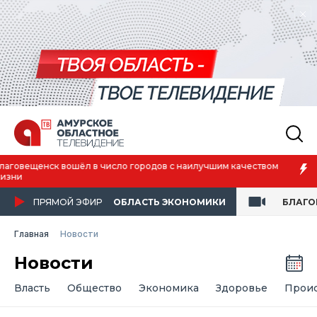
чеством
Преподаватель Амурской ГМА спасла пассажирку в 
ПРЯМОЙ ЭФИР
ОБЛАСТЬ ЭКОНОМИКИ
БЛАГО
Главная
Новости
Новости
Власть
Общество
Экономика
Здоровье
Прои