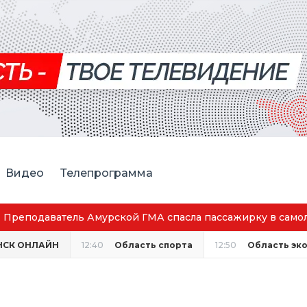
Видео
Телепрограмма
Преподаватель Амурской ГМА спасла пассажирку в само
НСК ОНЛАЙН
12:40
Область спорта
12:50
Область эк