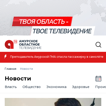
Амурская спортсменка выиграла первенство России по лёгкой
атлетике
Главная
Новости
Новости
Власть
Общество
Экономика
Здоровье
Прои