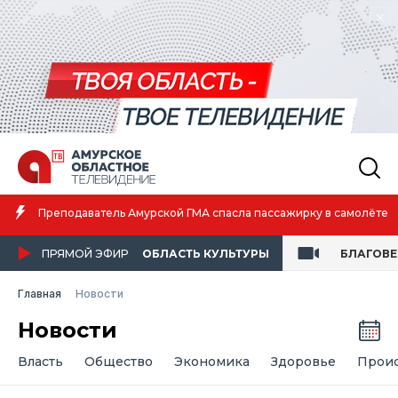
Амурская спортсменка выиграла первенство России по лёгкой
атлетике
ПРЯМОЙ ЭФИР
ОБЛАСТЬ КУЛЬТУРЫ
БЛАГОВ
Главная
Новости
Новости
Власть
Общество
Экономика
Здоровье
Прои