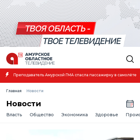
Амурская спортсменка выиграла первенство России по лёгкой
атлетике
Главная
Новости
Новости
Власть
Общество
Экономика
Здоровье
Прои