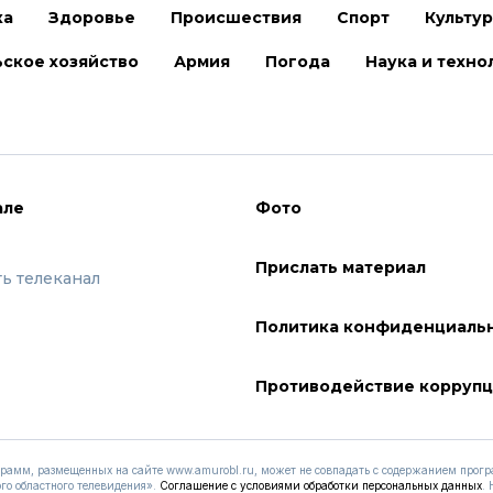
ка
Здоровье
Происшествия
Спорт
Культу
ское хозяйство
Армия
Погода
Наука и техно
але
Фото
Прислать материал
ть телеканал
Политика конфиденциаль
Противодействие корруп
рамм, размещенных на сайте www.amurobl.ru, может не совпадать с содержанием про
го областного телевидения».
Соглашение с условиями обработки персональных данных
.