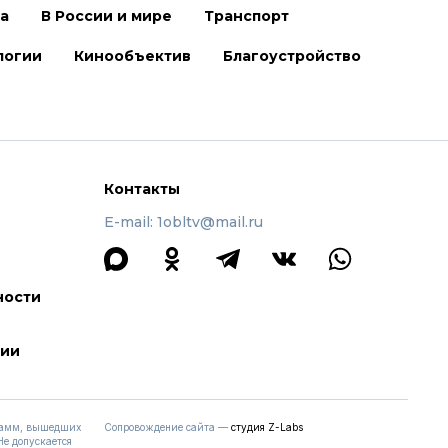
ра
В России и мире
Транспорт
логии
Кинообъектив
Благоустройство
Контакты
E-mail: 1obltv@mail.ru
ности
ции
грамм, вышедших
Сопровождение сайта —
студия Z-Labs
 Не допускается