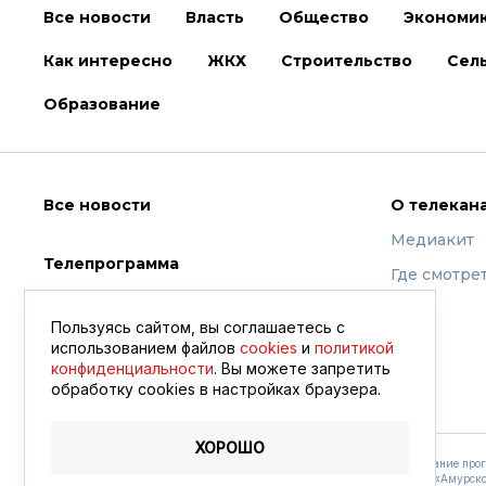
Все новости
Власть
Общество
Экономи
Как интересно
ЖКХ
Строительство
Сель
Образование
Все новости
О телекан
Медиакит
Телепрограмма
Где смотре
Видео
Пользуясь сайтом, вы соглашаетесь с
использованием файлов
cookies
и
политикой
конфиденциальности
. Вы можете запретить
обработку сookies в настройках браузера.
ХОРОШО
Амурское областное телевидение © 2021 - 2026
Содержание прог
в эфире «Амурско