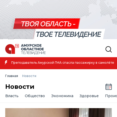
Амурская спортсменка выиграла первенство России по лёгкой
атлетике
Главная
Новости
Новости
Власть
Общество
Экономика
Здоровье
Прои