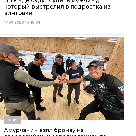
В Тынде будут судить мужчину,
который выстрелил в подростка из
винтовки
17.06.2026 10:48:34
СПОРТ
Амурчанин взял бронзу на