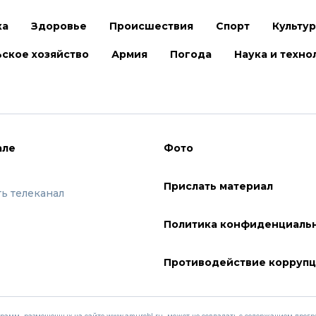
ка
Здоровье
Происшествия
Спорт
Культу
ское хозяйство
Армия
Погода
Наука и техно
але
Фото
Прислать материал
ть телеканал
Политика конфиденциаль
Противодействие корруп
рамм, размещенных на сайте www.amurobl.ru, может не совпадать с содержанием про