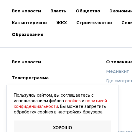
Все новости
Власть
Общество
Экономи
Как интересно
ЖКХ
Строительство
Сель
Образование
Все новости
О телекан
Медиакит
Телепрограмма
Где смотре
Видео
Пользуясь сайтом, вы соглашаетесь с
использованием файлов
cookies
и
политикой
конфиденциальности
. Вы можете запретить
обработку сookies в настройках браузера.
ХОРОШО
Амурское областное телевидение © 2021 - 2026
Содержание прог