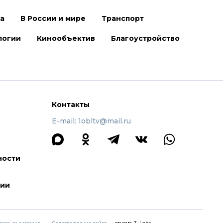
ра
В России и мире
Транспорт
логии
Кинообъектив
Благоустройство
Контакты
E-mail: 1obltv@mail.ru
ности
ции
грамм, вышедших
Сопровождение сайта —
студия Z-Labs