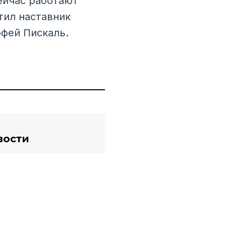
ейчас работают
тил наставник
офей Пискаль.
вости