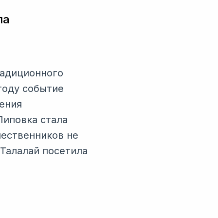
ла
радиционного
году событие
ения
Липовка стала
шественников не
 Талалай посетила