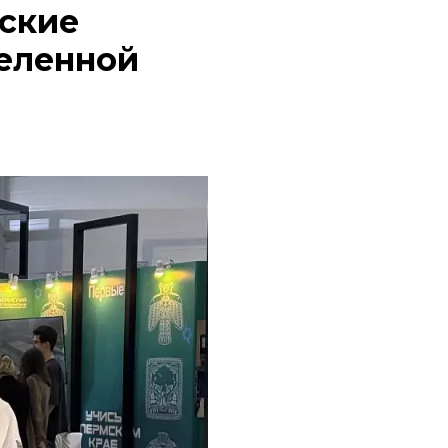
рские
еленной