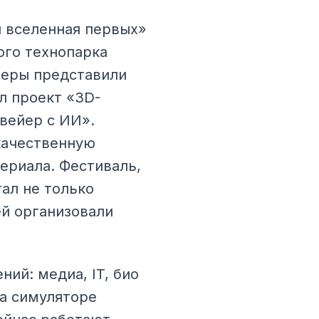
я вселенная первых»
ого технопарка
неры представили
л проект «3D-
вейер с ИИ».
качественную
ериала. Фестиваль,
ал не только
ей организовали
ий: медиа, IT, био
на симуляторе