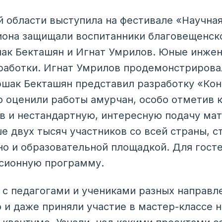
 области выступила на фестивале «Научна
иона защищали воспитанники благовещенск
шак Бекташян и Игнат Умрилов. Юные инже
работки. Игнат Умрилов продемонстрирова
шак Бекташян представил разработку «Кон
 оценили работы амурчан, особо отметив 
в и нестандартную, интересную подачу мат
 двух тысяч участников со всей страны, ст
но и образовательной площадкой. Для гост
сионную программу.
с педагогами и учениками разных направлен
о и даже приняли участие в мастер-классе 