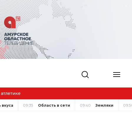
Благовещ
 вкуса
09:35
Область в сети
09:40
Земляки
09:5