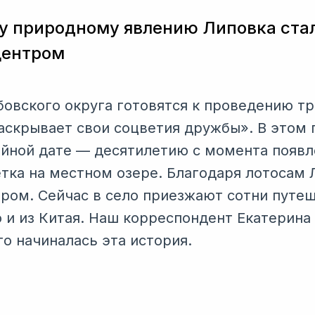
у природному явлению Липовка ста
центром
бовского округа готовятся к проведению т
аскрывает свои соцветия дружбы». В этом 
йной дате — десятилетию с момента появл
тка на местном озере. Благодаря лотосам 
ром. Сейчас в село приезжают сотни путе
о и из Китая. Наш корреспондент Екатерина
его начиналась эта история.