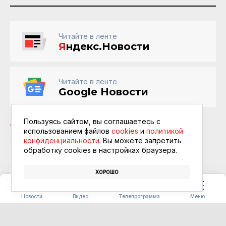
Читайте в ленте
Я
ндекс.Новости
Читайте в ленте
Google Новости
Пользуясь сайтом, вы соглашаетесь с
использованием файлов
cookies
и
политикой
конфиденциальности
. Вы можете запретить
обработку сookies в настройках браузера.
ГОСУСЛУГИ
ВОДИТЕЛЬСКИЕ ПРАВА
ГИБДД
ХОРОШО
АВТОМОБИЛЬ
Новости
Видео
Телепрограмма
Меню
СПОРТ