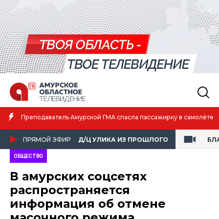
Преподаватель Амурской ГМА спасла пассажирку в самолёте
ПРЯМОЙ ЭФИР
Д/Ц УЛИКА ИЗ ПРОШЛОГО
БЛ
ОБЩЕСТВО
В амурских соцсетях
распространяется
информация об отмене
масочного режима