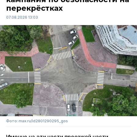
перекрёстках
07.08.2026 13:03
Фото: max.ru/id2801290295_gos
Именно на эти части проезжей части