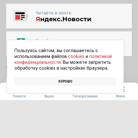
Читайте в ленте
Я
ндекс.Новости
Читайте в ленте
Google Новости
Пользуясь сайтом, вы соглашаетесь с
использованием файлов
cookies
и
политикой
конфиденциальности
. Вы можете запретить
обработку сookies в настройках браузера.
ХОРОШО
КУХНЯ
ФЕСТИВАЛЬ «БЕРЕГА ВКУСА»
Новости
Видео
Телепрограмма
Меню
СТРОИТЕЛЬСТВО
Первые 16 домов для
аграриев сдадут в Ивановке
уже в этом году