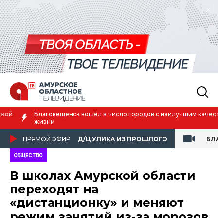
Благовещенск вошёл в число городов с наилучшим качеством
жизни
ПРЯМОЙ ЭФИР
Д/Ц УЛИКА ИЗ ПРОШЛОГО
БЛ
ОБЩЕСТВО
В школах Амурской области
переходят на
«дистанционку» и меняют
режим занятий из-за морозов