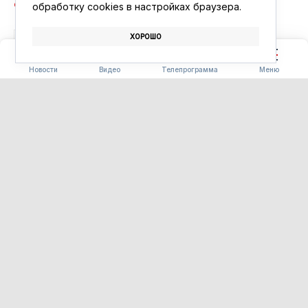
обработку сookies в настройках браузера.
ХОРОШО
ПОГОДА
ПРОГНОЗ ПОГОДЫ
Новости
Видео
Телепрограмма
Меню
СЕЛЬСКОЕ ХОЗЯЙСТВО
Томат-гигант: амурские
школьники вырастили
овощного рекордсмена
06.08.2026 18:06
Самый крупный помидор в окружности
достиг 53 сантиметров
В Приамурье продолжается проект «Агроном-
чемпион», в котором участвуют около ста
школьников. Ребята получили семена нескольких