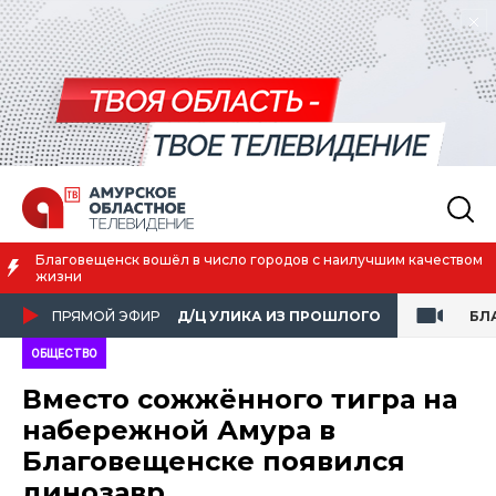
ом
Преподаватель Амурской ГМА спасла пассажирку в самолё
ПРЯМОЙ ЭФИР
Д/Ц УЛИКА ИЗ ПРОШЛОГО
БЛ
ОБЩЕСТВО
Вместо сожжённого тигра на
набережной Амура в
Благовещенске появился
динозавр