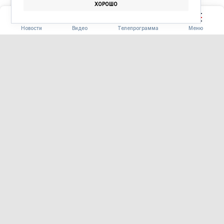
ХОРОШО
ПОГОДА
ПРОГНОЗ ПОГОДЫ
Новости
Видео
Телепрограмма
Меню
ОБЩЕСТВО
Фестиваль лотосов в Липовке
соберёт туристов из России и
Китая
07.08.2026 18:08