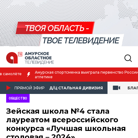
Амурская спортсменка выиграла первенство России по лёгкой
атлетике
ПРЯМОЙ ЭФИР
Д/Ц СТАЛЬНАЯ ДИВИЗИЯ
БЛА
ОБЩЕСТВО
Зейская школа №4 стала
лауреатом всероссийского
конкурса «Лучшая школьная
столовая – 2024»