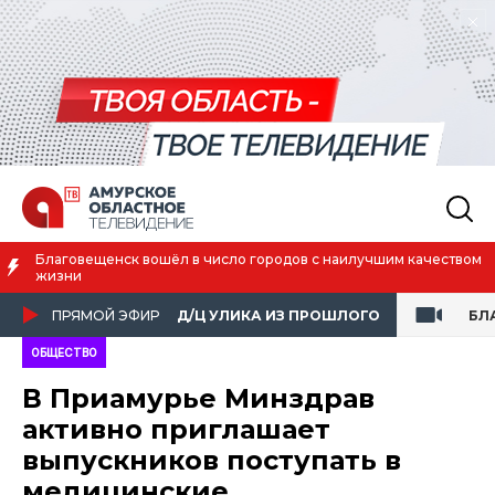
 в число городов с наилучшим качеством
Преподаватель Аму
ПРЯМОЙ ЭФИР
Д/Ц УЛИКА ИЗ ПРОШЛОГО
БЛ
ОБЩЕСТВО
В Приамурье Минздрав
активно приглашает
выпускников поступать в
медицинские