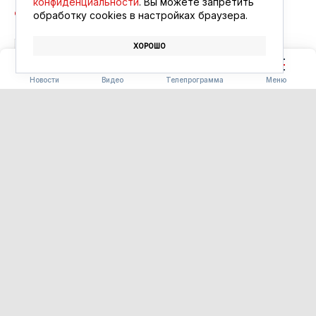
конфиденциальности
. Вы можете запретить
обработку сookies в настройках браузера.
ХОРОШО
СПОРТ
СОРЕВНОВАНИЯ
ГТО
Новости
Видео
Телепрограмма
Меню
БЛАГОУСТРОЙСТВО
Часть «Парка трёх
поколений» в Ивановке
сдадут на два месяца раньше
срока
06.08.2026 15:34