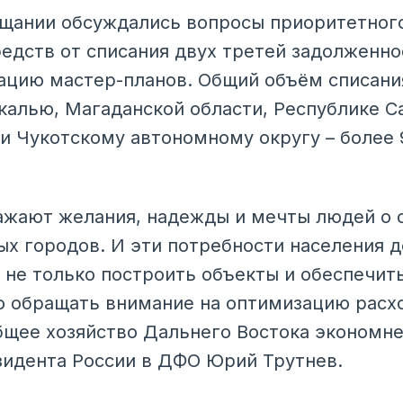
ещании обсуждались вопросы приоритетног
едств от списания двух третей задолженн
ацию мастер-планов. Общий объём списани
калью, Магаданской области, Республике Са
и Чукотскому автономному округу – более
жают желания, надежды и мечты людей о с
х городов. И эти потребности населения 
 не только построить объекты и обеспечит
о обращать внимание на оптимизацию расх
бщее хозяйство Дальнего Востока экономне
зидента России в ДФО Юрий Трутнев.