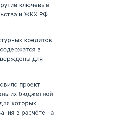
другие ключевые
льства и ЖКХ РФ
ктурных кредитов
 содержатся в
тверждены для
товило проект
ень их бюджетной
 для которых
ния в расчёте на