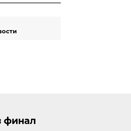
вости
в финал