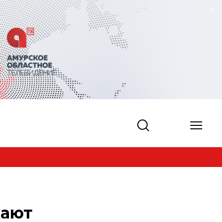
 атлетике
жают