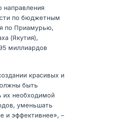
о направления
ости по бюджетным
я по Приамурью,
ха (Якутия),
 95 миллиардов
оздании красивых и
должны быть
ь их необходимой
одов, уменьшать
е и эффективнее», –