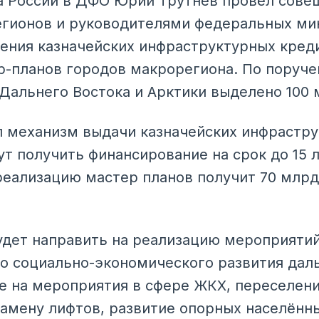
 России в ДФО Юрий Трутнев провёл совещ
егионов и руководителями федеральных ми
ения казначейских инфраструктурных кред
р-планов городов макрорегиона. По поруч
 Дальнего Востока и Арктики выделено 100
 механизм выдачи казначейских инфрастр
ут получить финансирование на срок до 15 
реализацию мастер планов получит 70 млрд 
удет направить на реализацию мероприяти
о социально-экономического развития дал
ле на мероприятия в сфере ЖКХ, переселен
замену лифтов, развитие опорных населённы