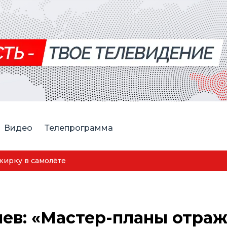
Видео
Телепрограмма
ская спортсменка выиграла первенство России по лёгкой
ев: «Мастер-планы отра