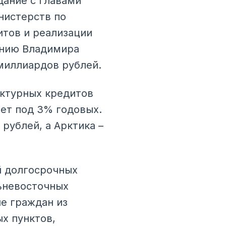
ание с главами
нистерств по
итов и реализации
ению Владимира
 миллиардов рублей.
уктурных кредитов
лет под 3% годовых.
рублей, а Арктика –
й долгосрочных
ьневосточных
ие граждан из
х пунктов,