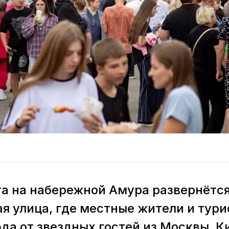
ста на набережной Амура развернётс
я улица, где местные жители и тури
да от звездных гостей из Москвы, К