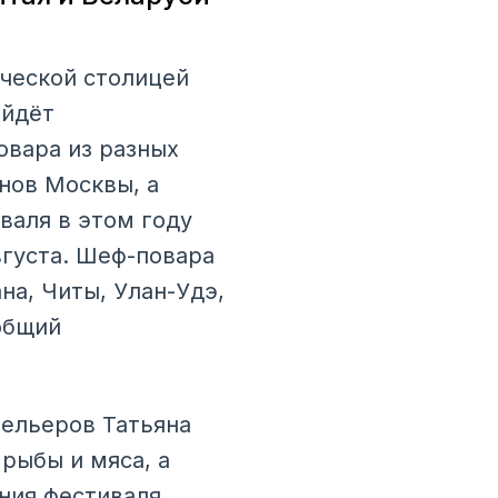
ческой столицей
ойдёт
овара из разных
нов Москвы, а
валя в этом году
вгуста. Шеф-повара
на, Читы, Улан-Удэ,
общий
тельеров Татьяна
 рыбы и мяса, а
ния фестиваля,