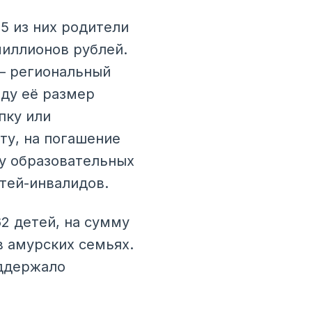
15 из них родители
иллионов рублей.
 – региональный
оду её размер
пку или
ту, на погашение
ту образовательных
етей-инвалидов.
2 детей, на сумму
в амурских семьях.
оддержало