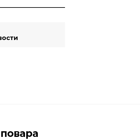
вости
 повара