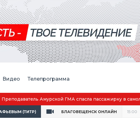
Видео
Телепрограмма
Преподаватель Амурской ГМА спасла пассажирку в само
ТАФЬЕВЫМ (ТИТР)
БЛАГОВЕЩЕНСК ОНЛАЙН
15:00