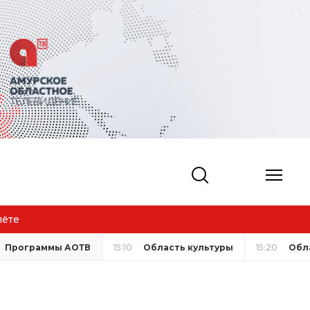
лёте
Программы АОТВ
15:10
Область культуры
15:20
Обл