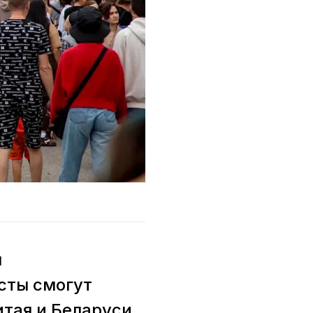
я
сты смогут
итая и Беларуси