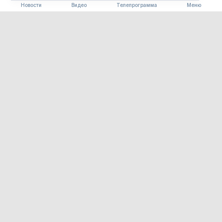
Новости
Видео
Телепрограмма
Меню
ПОГОДА
Погода 08.08.2026
08.08.2026 09:00