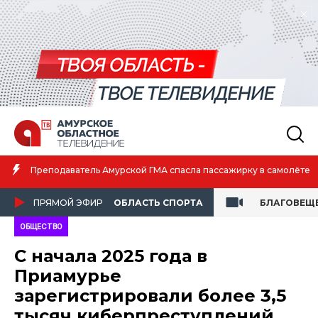
Амурская спортсменка выиграла первенство России по
амолёте
атлетике
ПРЯМОЙ ЭФИР
ОБЛАСТЬ СПОРТА
БЛАГОВЕЩ
ОБЩЕСТВО
С начала 2025 года в
Приамурье
зарегистрировали более 3,5
тысяч киберпреступлений