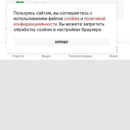
Читайте в ленте
Google Новости
Пользуясь сайтом, вы соглашаетесь с
использованием файлов
cookies
и
политикой
конфиденциальности
. Вы можете запретить
обработку сookies в настройках браузера.
ХОРОШО
АВТОБУСЫ
МЕССЕНДЖЕР MAX
Новости
Видео
Телепрограмма
Меню
СТРОИТЕЛЬСТВО
В Белогорье открыли сразу
два новых общественных
пространства
10.08.2026 09:56