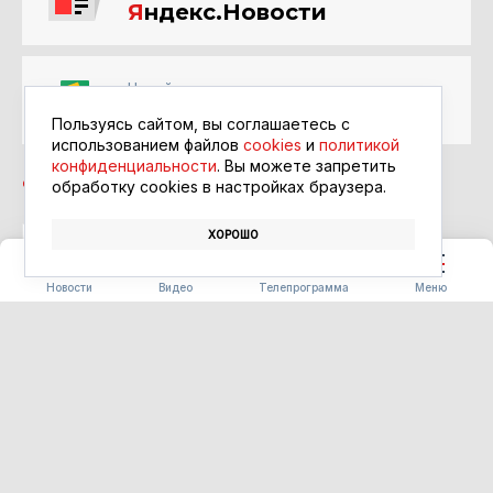
Я
ндекс.Новости
Читайте в ленте
Google Новости
Пользуясь сайтом, вы соглашаетесь с
использованием файлов
cookies
и
политикой
конфиденциальности
. Вы можете запретить
обработку сookies в настройках браузера.
ХОРОШО
ЗАЩИТА
ОХРАНА ПРИРОДЫ
ЛЕСНЫЕ ПОЖАРЫ
Новости
Видео
Телепрограмма
Меню
КИНООБЪЕКТИВ
На большом экране в субботу
08.08.2026 10:00