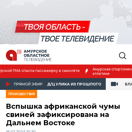
Амурская спортсменка выиграла первенство России по лёгкой
атлетике
ПРЯМОЙ ЭФИР
Д/Ц УЛИКА ИЗ ПРОШЛОГО
БЛ
ПРОИСШЕСТВИЯ
Вспышка африканской чумы
свиней зафиксирована на
Дальнем Востоке
16.07.2024 10:30