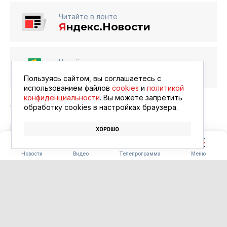
Читайте в ленте
Я
ндекс.Новости
Читайте в ленте
Google Новости
Пользуясь сайтом, вы соглашаетесь с
использованием файлов
cookies
и
политикой
конфиденциальности
. Вы можете запретить
обработку сookies в настройках браузера.
ХОРОШО
СПОРТ
СОРЕВНОВАНИЯ
ГТО
Новости
Видео
Телепрограмма
Меню
БЛАГОУСТРОЙСТВО
Часть «Парка трёх
поколений» в Ивановке
сдадут на два месяца раньше