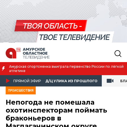
ии по лёгкой
Благовещенск вошёл в число городов с наилучш
жизни
ПРЯМОЙ ЭФИР
Д/Ц УЛИКА ИЗ ПРОШЛОГО
БЛ
ПРОИСШЕСТВИЯ
Непогода не помешала
охотинспекторам поймать
браконьеров в
Магдагачинском округе