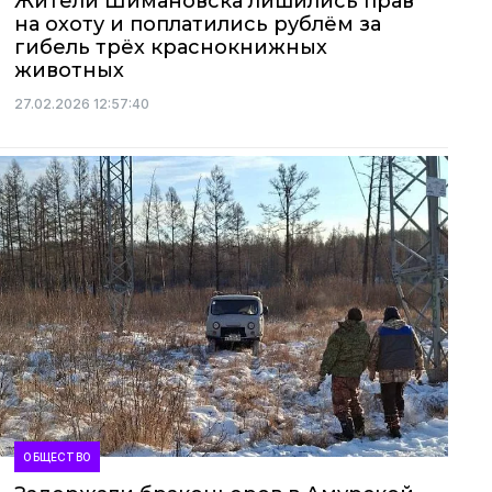
Жители Шимановска лишились прав
на охоту и поплатились рублём за
гибель трёх краснокнижных
животных
27.02.2026 12:57:40
ОБЩЕСТВО