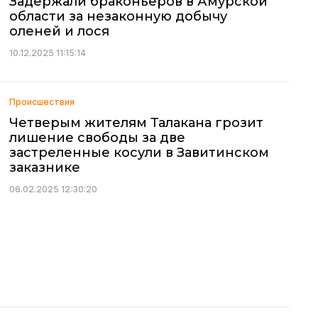
Задержали браконьеров в Амурской
области за незаконную добычу
оленей и лося
10.12.2025 11:15:14
Происшествия
Четверым жителям Талакана грозит
лишение свободы за две
застреленные косули в Завитинском
заказнике
06.02.2025 12:30:20