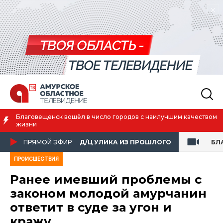
к вошёл в число городов с наилучшим качеством
Преподават
ПРЯМОЙ ЭФИР
Д/Ц УЛИКА ИЗ ПРОШЛОГО
БЛ
ПРОИСШЕСТВИЯ
Ранее имевший проблемы с
законом молодой амурчанин
ответит в суде за угон и
кражу