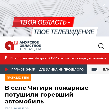
Преподаватель Амурской ГМА спасла пассажирку в самолёте
ПРЯМОЙ ЭФИР
Д/Ц УЛИКА ИЗ ПРОШЛОГО
БЛ
ПРОИСШЕСТВИЯ
В селе Чигири пожарные
потушили горевший
автомобиль
17.04.2025 11:23