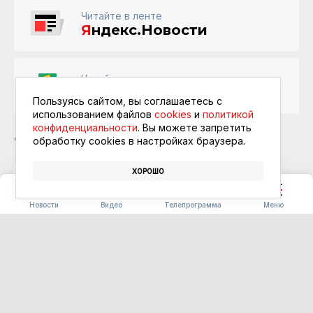
Читайте в ленте
Я
ндекс.Новости
Читайте в ленте
Google Новости
Пользуясь сайтом, вы соглашаетесь с
использованием файлов
cookies
и
политикой
конфиденциальности
. Вы можете запретить
обработку сookies в настройках браузера.
ХОРОШО
СТРОИТЕЛЬСТВО
АРЕНДНОЕ ЖИЛЬЁ
АГРАРИИ
Новости
Видео
Телепрограмма
Меню
ОБЩЕСТВО
Фестиваль «Берега вкуса»
помогает амурскому бизнесу
выходить на китайский
рынок