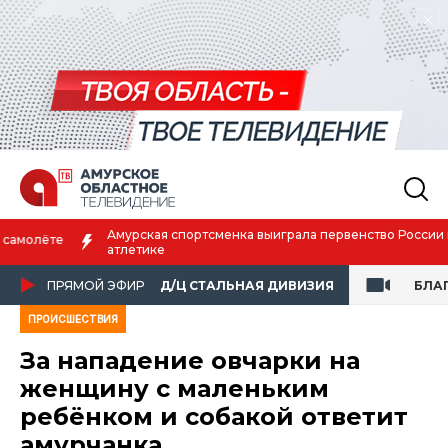
Амурская спортсменка выиграла первенство России по лёгкой
атлетике
ПРЯМОЙ ЭФИР
Д/Ц СТАЛЬНАЯ ДИВИЗИЯ
БЛА
ПРОИСШЕСТВИЯ
За нападение овчарки на
женщину с маленьким
ребёнком и собакой ответит
амурчанка